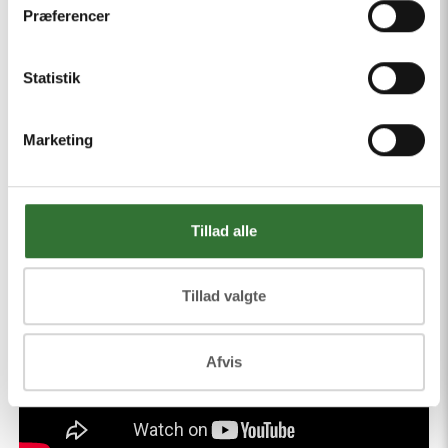
Præferencer
med håndtering af kølecontainere.
Statistik
Marketing
Tillad alle
Tillad valgte
Afvis