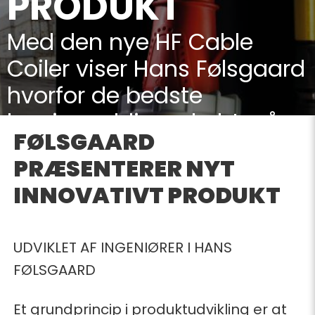
PRODUKT
Med den nye HF Cable
Coiler viser Hans Følsgaard
hvorfor de bedste
løsninger bliver skabt, når
FØLSGAARD
fokus er på kundens behov
PRÆSENTERER NYT
INNOVATIVT PRODUKT
23-02-2023
UDVIKLET AF INGENIØRER I HANS
FØLSGAARD
Et grundprincip i produktudvikling er at