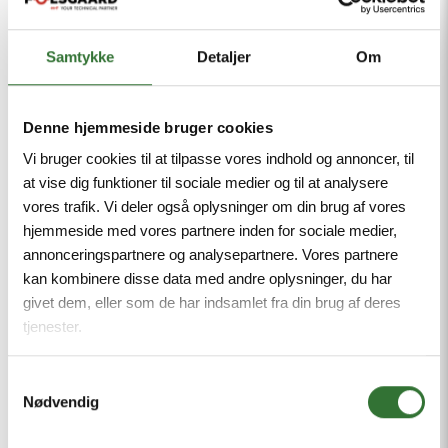
siden på kølecontainerne.
Samtykke
Detaljer
Om
Med løse kabler kan flere
uhensigtsmæssigheder opstå, når
containeren flyttes. Brud på kablet hvis
Denne hjemmeside bruger cookies
det bliver klemt, personskade pga.
Vi bruger cookies til at tilpasse vores indhold og annoncer, til
at vise dig funktioner til sociale medier og til at analysere
løsthængende stik og potentielle skade
vores trafik. Vi deler også oplysninger om din brug af vores
på varer, hvis containeren hænger fast
hjemmeside med vores partnere inden for sociale medier,
og svinger ujævnt.
annonceringspartnere og analysepartnere. Vores partnere
kan kombinere disse data med andre oplysninger, du har
givet dem, eller som de har indsamlet fra din brug af deres
Med udviklingen af HF Cable Coiler har
tjenester.
Følsgaard været med til at øge
sikkerhed og produktivitet, reducere
Samtykkevalg
Nødvendig
reparationsomkostninger på kabler og
skabe bedre arbejdsflow i forbindelse