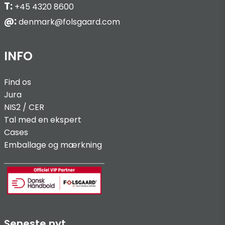
T:
+45 4320 8600
@:
denmark@folsgaard.com
INFO
Find os
Jura
NIS2 / C
ER
Tal med en ekspert
Cases
Emballage og mærkning
Seneste nyt