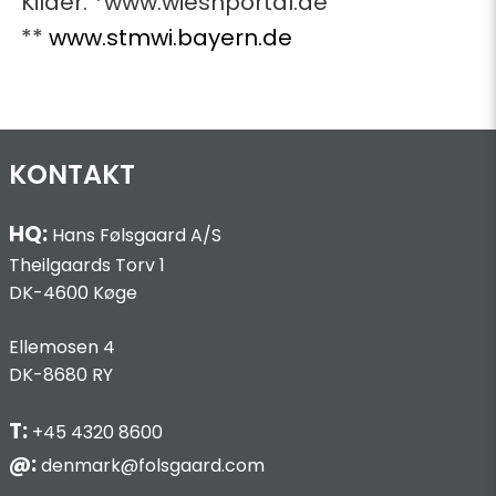
Kilder: *www.wiesnportal.de
**
www.stmwi.bayern.de
KONTAKT
HQ:
Hans Følsgaard A/S
Theilgaards Torv 1
DK-4600 Køge
Ellemosen 4
DK-8680 RY
T:
+45 4320 8600
@:
denmark@folsgaard.com