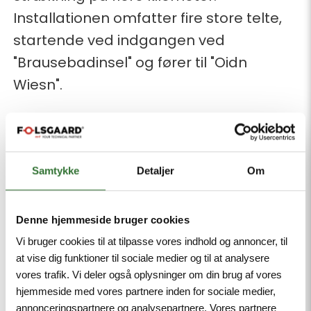
Installationen omfatter fire store telte,
startende ved indgangen ved
"Brausebadinsel" og fører til "Oidn
Wiesn".
Bayerischer Rundfunk sender
optoget live fra kl. 11 og åbningen af det
første fadølsanlæg sendes på ARD fra
Samtykke
Detaljer
Om
kl. 11.15.
Denne hjemmeside bruger cookies
Derudover er der livestreams og
Vi bruger cookies til at tilpasse vores indhold og annoncer, til
masser af information om det, der
at vise dig funktioner til sociale medier og til at analysere
sandsynligvis er verdens største
vores trafik. Vi deler også oplysninger om din brug af vores
hjemmeside med vores partnere inden for sociale medier,
folkefest.
annonceringspartnere og analysepartnere. Vores partnere