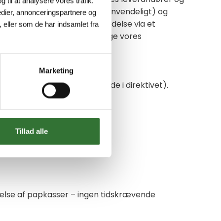
g til at analysere vores trafik.
ra leverandører (hvis det er anvendeligt) og
dier, annonceringspartnere og
samlet og sendt til genanvendelse via et
 eller som de har indsamlet fra
ovirksomheder, der kan modtage vores
Marketing
n specifik identifikationskode i direktivet).
Tillad alle
ndelse af papkasser – ingen tidskrævende