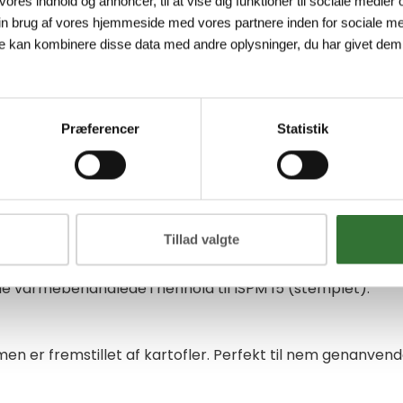
 vores indhold og annoncer, til at vise dig funktioner til sociale medier o
ndelser. Vi indsamler også alt brugt papirfyldmateriale f
in brug af vores hjemmeside med vores partnere inden for sociale me
ngde papkasser, der ikke kan bruges, bliver i øjeblikket 
e kan kombinere disse data med andre oplysninger, du har givet dem,
, end vi selv kan bruge, og søger derfor aftaler med nab
aller
Præferencer
Statistik
le, 25 % produktionsrester og 10 % nyt plastmateriale (Inge
 fremstillet af kartoffelekstrakt.
Tillad valgte
lle varmebehandlede i henhold til ISPM 15 (stemplet).
imen er fremstillet af kartofler. Perfekt til nem genanve