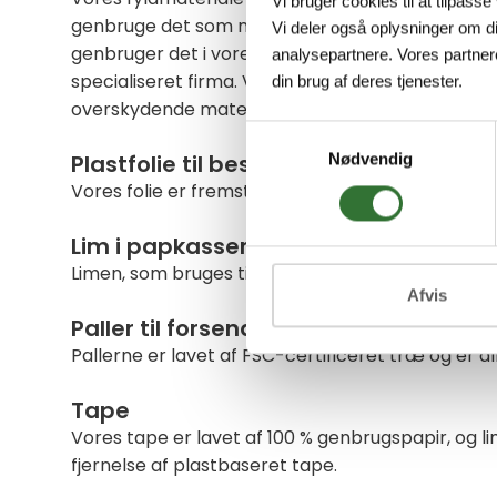
Vi bruger cookies til at tilpasse
genbruge det som nyt fyldmateriale i vores forse
Vi deler også oplysninger om d
genbruger det i vores forsendelser. En mindre mæ
analysepartnere. Vores partner
specialiseret firma. Vi har flere bølgepapkasser
din brug af deres tjenester.
overskydende materiale i makuleret form.
Samtykkevalg
Plastfolie til beskyttelse af varer på p
Nødvendig
Vores folie er fremstillet af 65 % genbrugsmateria
Lim i papkasser
Limen, som bruges til at lukke vores papkasser, er
Afvis
Paller til forsendelse
Pallerne er lavet af FSC-certificeret træ og er a
Tape
Vores tape er lavet af 100 % genbrugspapir, og l
fjernelse af plastbaseret tape.