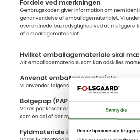
Fordele ved mærkningen
Genbrugskoden giver information om nem identif
genanvendelse af emballagematerialet. Vi unde
overordnede bæredygtighed ved at muliggøre k
af emballagematerialet.
Hvilket emballagemateriale skal mæ
Alt emballagemateriale, som kan adskilles manu
Anvendt emballagemateriale:
Vi anvender følgende typer materiale i forbindel
Bølgepap (PAP # 20)
Vores papkasser er fremstillet af 70 % genbrugsm
Samtykke
som en del af det nye design.
Fyldmateriale i papkasser (Papir – P
Denne hjemmeside bruger c
Vores fyldmateriale i papkasser er lavet af 100