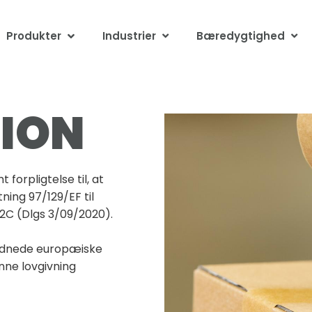
Produkter
Industrier
Bæredygtighed
ION
 forpligtelse til, at
ning 97/129/EF til
B2C (Dlgs 3/09/2020).
rordnede europæiske
nne lovgivning