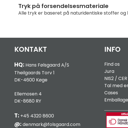
Tryk på forsendelsesmateriale
Alle tryk er baseret på naturidentiske stoffer og
KONTAKT
INFO
HQ:
Find os
Hans Følsgaard A/S
Jura
Theilgaards Torv 1
NIS2 / C
ER
DK-4600 Køge
Tal med e
Cases
Ellemosen 4
Emballag
DK-8680 RY
T:
+45 4320 8600
@:
denmark@folsgaard.com