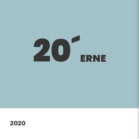
20´
ERNE
2020