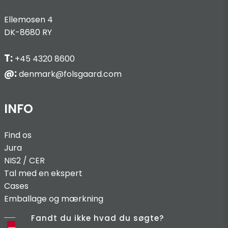
Ellemosen 4
DK-8680 RY
T:
+45 4320 8600
@:
denmark@folsgaard.com
INFO
Find os
Jura
NIS2 / C
ER
Tal med en ekspert
Cases
Emballage og mærkning
Fandt du ikke hvad du søgte?