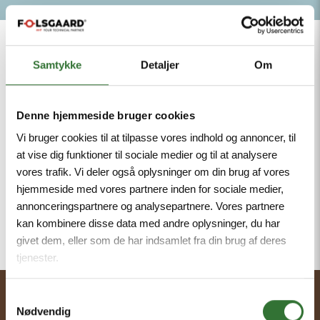
1977
Samtykke
Detaljer
Om
Hans Følsgaard flytter til et nyt domicil Ejby
Industrivej 2, Glostrup
Denne hjemmeside bruger cookies
Vi bruger cookies til at tilpasse vores indhold og annoncer, til
1978
at vise dig funktioner til sociale medier og til at analysere
vores trafik. Vi deler også oplysninger om din brug af vores
Belysningsafdelingen nedlægges
hjemmeside med vores partnere inden for sociale medier,
annonceringspartnere og analysepartnere. Vores partnere
Ulykken på Flatø
kan kombinere disse data med andre oplysninger, du har
givet dem, eller som de har indsamlet fra din brug af deres
tjenester.
Samtykkevalg
Ejby Industrivej 2
Nødvendig