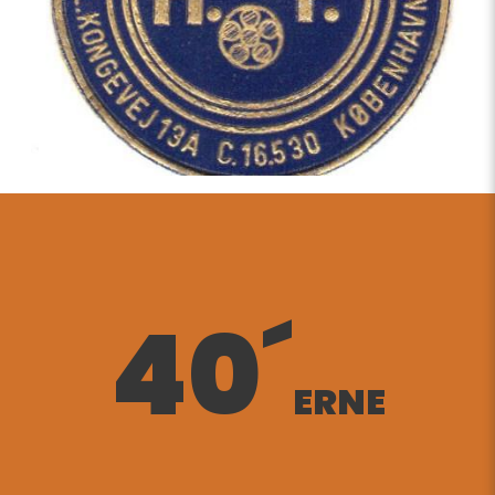
40´
ERNE