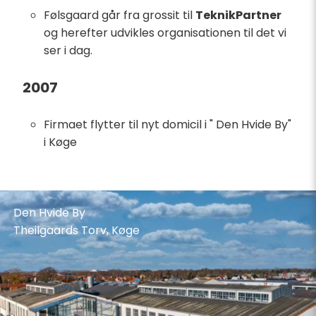
Følsgaard går fra grossit til
TeknikPartner
og herefter udvikles organisationen til det vi
ser i dag.
2007
Firmaet flytter til nyt domicil i " Den Hvide By"
i Køge
HF Holding