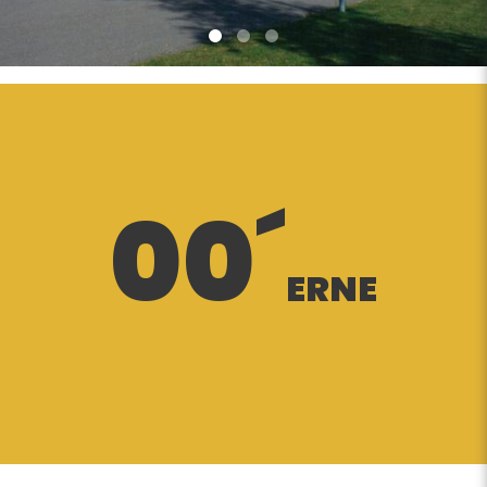
00´
ERNE