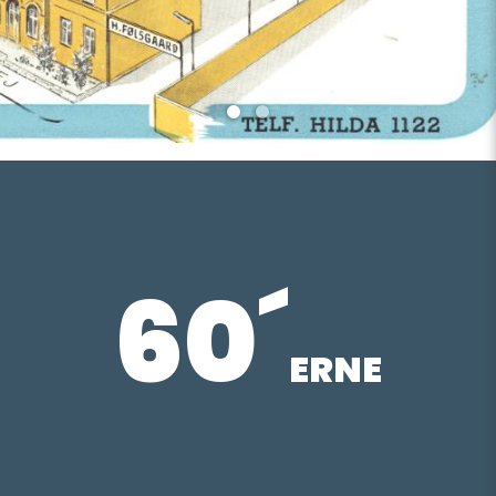
60´
ERNE