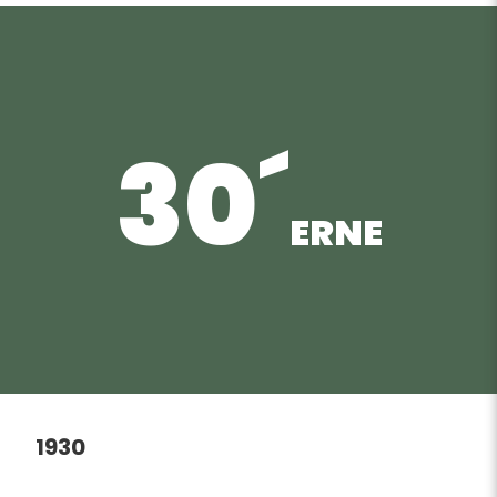
30´
ERNE
1930