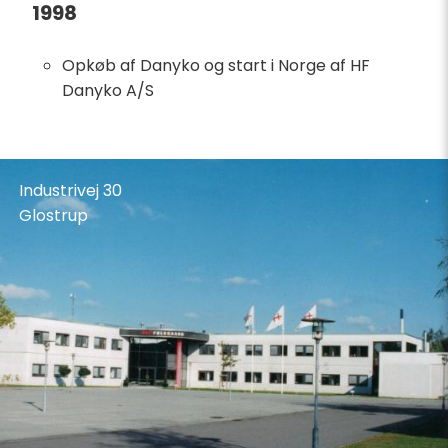
1998
Opkøb af Danyko og start i Norge af HF
Danyko A/S
75 års
Jubilæum