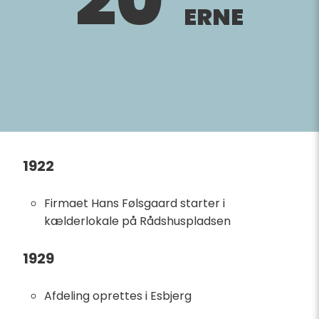
20´
ERNE
1922
Firmaet Hans Følsgaard starter i
kælderlokale på Rådshuspladsen
1929
Afdeling oprettes i Esbjerg