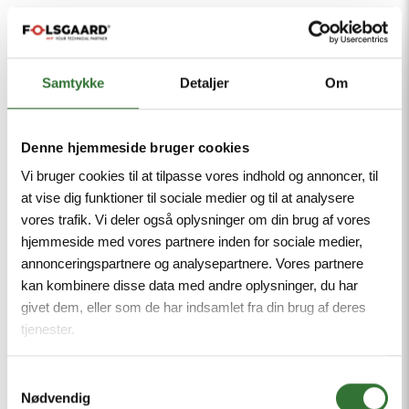
OTD Energy 2026 – Bergen
okt. 14
Messe
Samtykke
Detaljer
Om
Bergen, Norway
Tilmeld
Denne hjemmeside bruger cookies
NOVEMBER
Vi bruger cookies til at tilpasse vores indhold og annoncer, til
Intermodal Europe 2026
at vise dig funktioner til sociale medier og til at analysere
vores trafik. Vi deler også oplysninger om din brug af vores
nov. 10
hjemmeside med vores partnere inden for sociale medier,
Messe
annonceringspartnere og analysepartnere. Vores partnere
Rotterdam, Holland
kan kombinere disse data med andre oplysninger, du har
Tilmeld
givet dem, eller som de har indsamlet fra din brug af deres
tjenester.
Horizons Clean Energy Expansion Week
nov. 24
Messe
Samtykkevalg
Nødvendig
København, Danmark