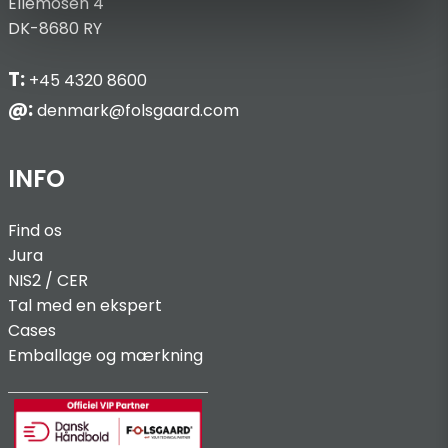
Ellemosen 4
DK-8680 RY
T:
+45 4320 8600
@:
denmark@folsgaard.com
INFO
Find os
Jura
NIS2 / C
ER
Tal med en ekspert
Cases
Emballage og mærkning