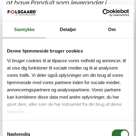
at have Panduit som leverandør i
Følsgaard. Panduits udvalg af produkter
til datacentre er af højeste kvalitet, lean
Samtykke
Detaljer
Om
design og bedste løsninger. Med
køreklare infrastrukturløsninger kan
udbydere reducere
Denne hjemmeside bruger cookies
implementeringstiden med op til 80 %.
Vi bruger cookies til at tilpasse vores indhold og annoncer, til
at vise dig funktioner til sociale medier og til at analysere
Produkterne ankommer fuldt testede,
vores trafik. Vi deler også oplysninger om din brug af vores
validerede og klar til rack and roll
".
hjemmeside med vores partnere inden for sociale medier,
annonceringspartnere og analysepartnere. Vores partnere
Følsgaard leverer
omfattende løsninger
kan kombinere disse data med andre oplysninger, du har
givet dem, eller som de har indsamlet fra din brug af deres
til datacentre
, heriblandt
tjenester.
kabler
,
substationer,
transformere
,
switchgear
,
SCADA
,
ODF-
Samtykkevalg
Nødvendig