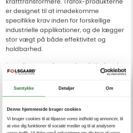
krafttransformere. Trafox-produkterne
er designet til at imødekomme
specifikke krav inden for forskellige
industrielle applikationer, og de lægger
stor vægt på både effektivitet og
holdbarhed.
Transformerne bruges bredt i industrier
som energidistribution, marine, og
industrielle fremstillingsprocesser, hvor
Samtykke
Detaljer
Om
pålidelighed og præcision er afgørende.
Samarbejdet er en udvidelse af
Denne hjemmeside bruger cookies
Følsgaards position som teknisk partner
Vi bruger cookies til at tilpasse vores indhold og annoncer, til
at vise dig funktioner til sociale medier og til at analysere
og understreger vores forpligtelse til at
vores trafik. Vi deler også oplysninger om din brug af vores