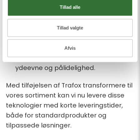
brug i miljøer hvor elektronisk udstyr
Tillad alle
kræver beskyttelse mod elektriske
forstyrrelser.
Tillad valgte
Power serien
: Kraftige 1- og 3-fasede
transformere, der starter ved 6,3 kVA,
Afvis
egnet til anvendelser, der kræver høj
ydeevne og pålidelighed.
​​​Med tilføjelsen af Trafox transformere til
vores sortiment kan vi nu levere disse
teknologier med korte leveringstider,
både for standardprodukter og
tilpassede løsninger.