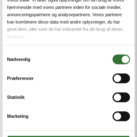
støtte industrien med pålidelige og
hjemmeside med vores partnere inden for sociale medier,
højteknologiske løsninger.
annonceringspartnere og analysepartnere. Vores partnere
kan kombinere disse data med andre oplysninger, du har
givet dem, eller som de har indsamlet fra din brug af deres
Trafox udvalg af transformere
tjenester.
inkluderer:
Samtykkevalg
TE serien
: Ringkernetransformere
Nødvendig
kendt for deres høje effektivitet
og lavt magnetisk felt, hvilket
Præferencer
minimerer påvirkningen på
Statistik
omgivende elektronik.
LH serien
: Isolationstransformere, der
Marketing
tilbyder øget elektrisk
sikkerhed og støjreduktion, ideel til